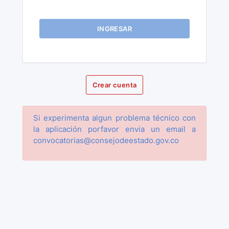
INGRESAR
Crear cuenta
Si experimenta algun problema técnico con
la aplicación porfavor envia un email a
convocatorias@consejodeestado.gov.co